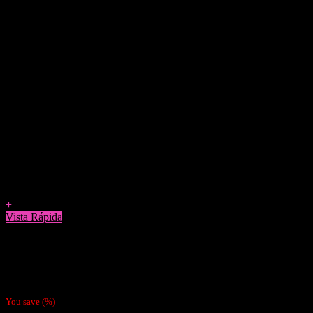
Agregar a Favoritos
+
Vista Rápida
Cigarreras
Cigarrera Metálica Pink
$
7.990
You save
(
%)