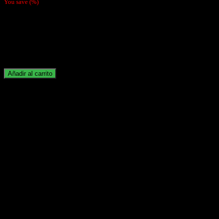
You save
(
%)
Cigarrera Metálica Tornasol Cuadrada
Medidas: 8×8,5cm
Hay existencias
Añadir al carrito
Categoría:
Cigarreras
Descripción