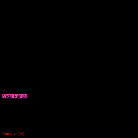
Agregar a Favoritos
+
Vista Rápida
Cigarreras
Cigarrera Cuadrada Baked Bunny Pink
$
5.990
You save
(
%)