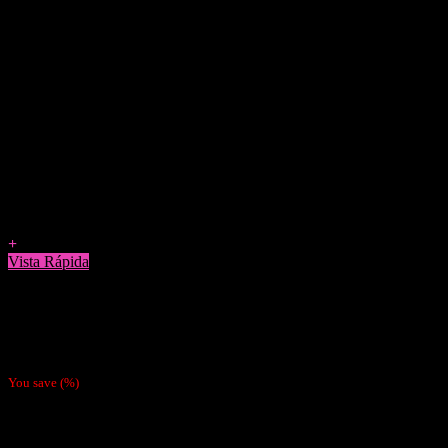
Agregar a Favoritos
+
Vista Rápida
Cigarreras
Cigarrera Metálica Cuadrada
$
5.490
You save
(
%)