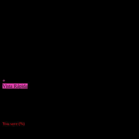
Agregar a Favoritos
+
Vista Rápida
Accesorios
PortaCaños Pink Lady Hornet
$
1.200
You save
(
%)