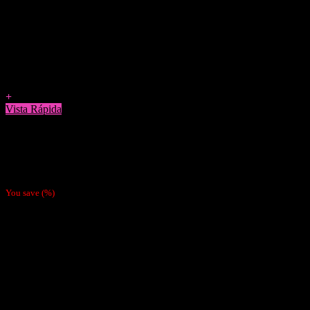
Agregar a Favoritos
+
Vista Rápida
Cigarreras
Cigarrera Tabaco Box Smoking
$
5.990
You save
(
%)
Nosotras
Nosotras
Nuestras Políticas
Como Pagar
Despachos
Contacto
Cliente