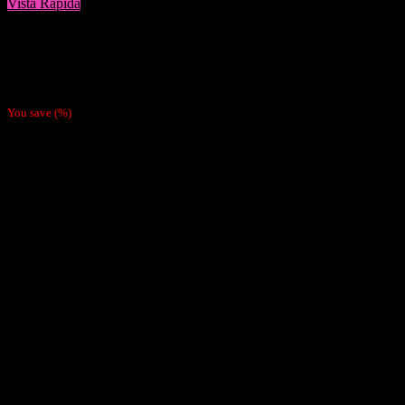
Vista Rápida
Cigarreras
Cigarrera Metálica
$
4.990
You save
(
%)