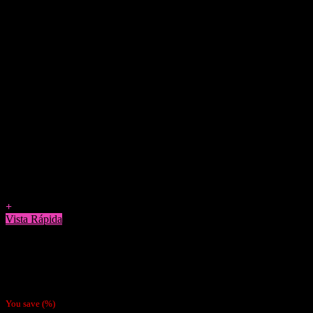
Agregar a Favoritos
+
Vista Rápida
Cigarreras
Cigarrera Smoking Metálica
$
5.990
You save
(
%)