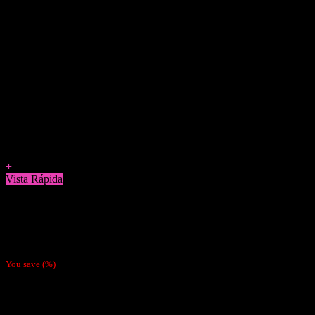
Agregar a Favoritos
+
Vista Rápida
Cigarreras
Cigarrera Metálica Cuadrada
$
5.490
You save
(
%)