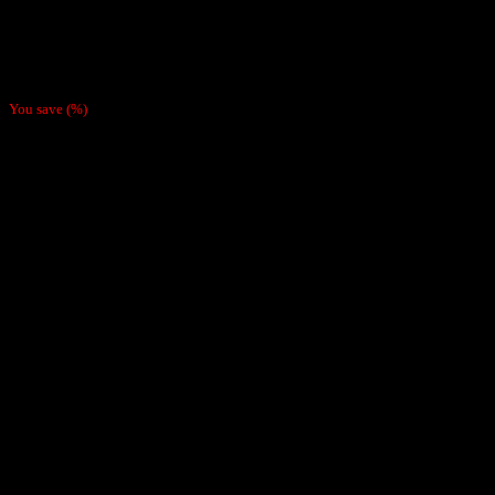
Cigarreras
Cigarrera Metálica Pink
$
7.990
You save
(
%)