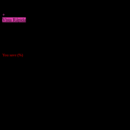
Agregar a Favoritos
+
Vista Rápida
Cigarreras
Cigarrera Metálica Tornasol Cuadrada
$
6.990
You save
(
%)
Nosotras
Nosotras
Nuestras Políticas
Como Pagar
Despachos
Contacto
Cliente
Tienda
Mi cuenta
Carrito
Finalizar compra