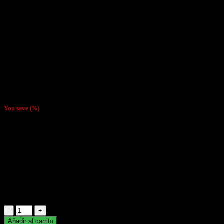
Bunny Pink
$
5.990
You save
(
%)
Cigarrera Cuadrada Baked Bunny Pink
Medidas 10X10 cm
(diseño al azar)
Color: Rosado
Hay existencias
Cigarrera
Cuadrada
Añadir al carrito