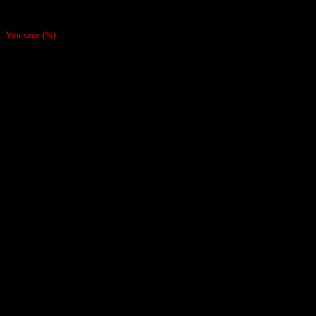
$
1.200
You save
(
%)