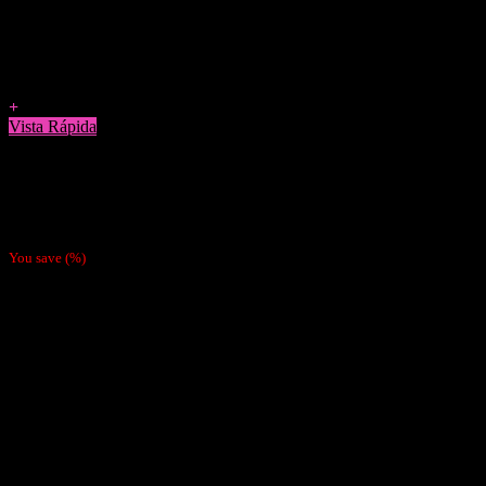
Agregar a Favoritos
+
Vista Rápida
Cigarreras
Cigarrera Smoking Metálica
$
5.990
You save
(
%)