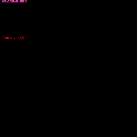
Vista Rápida
Cigarreras
Cigarrera Metálica
$
4.990
You save
(
%)