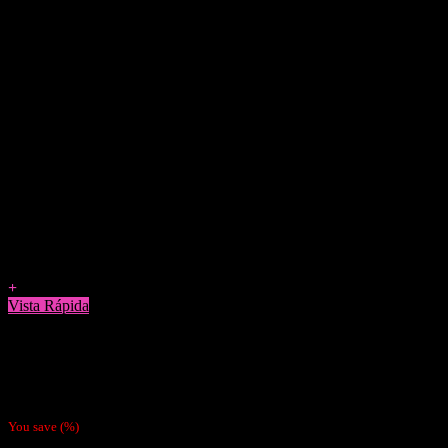
Agregar a Favoritos
+
Vista Rápida
Cigarreras
Cigarrera Tabaco Box Smoking
$
5.990
You save
(
%)