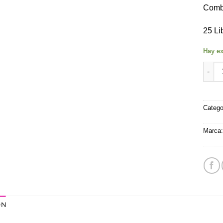
Comb
25 Li
Hay ex
Caja 
Catego
Marca
ÓN