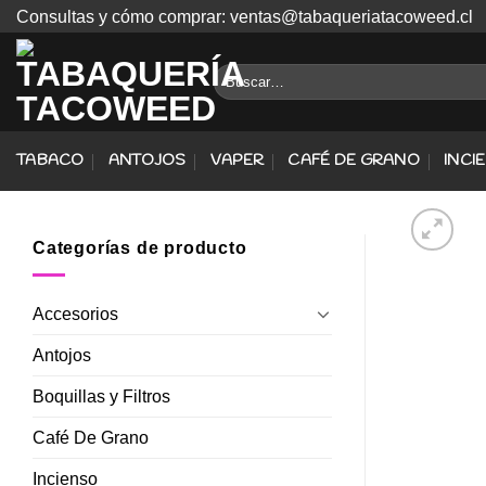
Skip
Consultas y cómo comprar: ventas@tabaqueriatacoweed.cl
to
content
Buscar
por:
TABACO
ANTOJOS
VAPER
CAFÉ DE GRANO
INCI
Categorías de producto
Accesorios
Antojos
Boquillas y Filtros
Café De Grano
Incienso