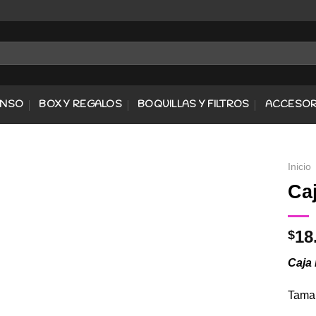
ENSO
BOX Y REGALOS
BOQUILLAS Y FILTROS
ACCESOR
Inicio
Ca
Agregar
18
$
a
Favoritos
Caja 
Tamañ