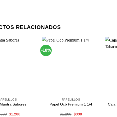
CTOS RELACIONADOS
-18%
Agregar
Agregar
a
a
Favoritos
Favoritos
+
+
PAPELILLOS
PAPELILLOS
Caja 
 Mantra Sabores
Papel Ocb Premium 1 1/4
El
El
El
El
.500
$
1.200
$
1.200
$
990