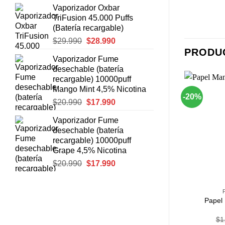
Vaporizador Oxbar
original
actual
TriFusion 45.000 Puffs
era:
es:
(Batería recargable)
$30.980.
$29.990.
El
El
$
29.990
$
28.990
precio
precio
PRODU
Vaporizador Fume
original
actual
desechable (batería
era:
es:
recargable) 10000puff
$29.990.
$28.990.
Mango Mint 4,5% Nicotina
-20%
El
El
$
20.990
$
17.990
precio
precio
Agregar
Agregar
Vaporizador Fume
original
actual
a
a
desechable (batería
Favoritos
Favoritos
era:
es:
recargable) 10000puff
$20.990.
$17.990.
Grape 4,5% Nicotina
El
El
$
20.990
$
17.990
precio
precio
+
+
original
actual
ILLOS
PAPELILLOS
era:
es:
Cherry 1 1/4
Papel Redfield Green
Papel
$20.990.
$17.990.
00
$
700
$
1