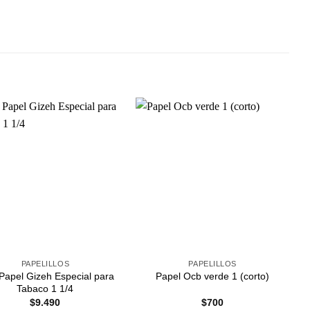
Agregar
Agregar
a
a
Favoritos
Favoritos
+
PAPELILLOS
PAPELILLOS
Papel Gizeh Especial para
Papel Ocb verde 1 (corto)
Tabaco 1 1/4
$
9.490
$
700