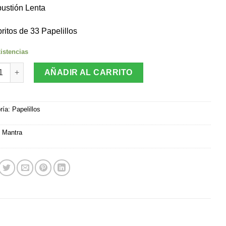
ustión Lenta
britos de 33 Papelillos
istencias
Papeles Mantra Uva cantidad
AÑADIR AL CARRITO
ría:
Papelillos
:
Mantra