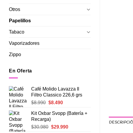
Otros
Papelillos
Tabaco
Vaporizadores
Zippo
En Oferta
Café Molido Lavazza Il
Filtro Classico 226,6 grs
El
El
$
8.990
$
8.490
precio
precio
Kit Oxbar Svopp (Batería +
original
actual
Recarga)
era:
es:
DESCRIPCI
El
El
$
30.980
$
29.990
$8.990.
$8.490.
precio
precio