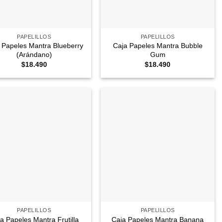
+
PAPELILLOS
PAPELILLOS
 Papeles Mantra Blueberry
Caja Papeles Mantra Bubble
(Arándano)
Gum
$
18.490
$
18.490
Agregar
Agregar
a
a
Favoritos
Favoritos
+
PAPELILLOS
PAPELILLOS
a Papeles Mantra Frutilla
Caja Papeles Mantra Banana