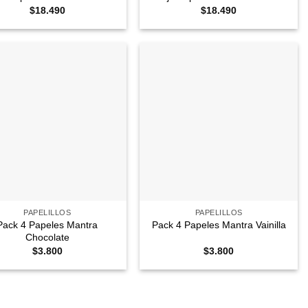
$
18.490
$
18.490
Agregar
Agregar
a
a
Favoritos
Favoritos
+
PAPELILLOS
PAPELILLOS
Pack 4 Papeles Mantra
Pack 4 Papeles Mantra Vainilla
Chocolate
$
3.800
$
3.800