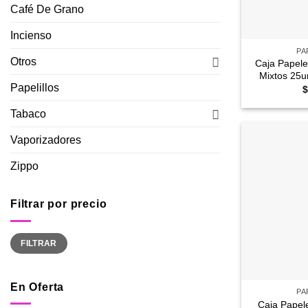
Café De Grano
+
Incienso
PA
Otros
Caja Papel
Mixtos 25un
Papelillos
$
Tabaco
Vaporizadores
Zippo
Filtrar por precio
Precio
Precio
FILTRAR
mínimo
máximo
+
En Oferta
PA
Caja Papele