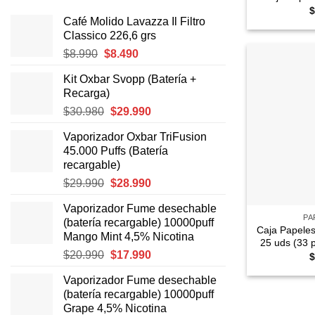
$
Café Molido Lavazza Il Filtro
Classico 226,6 grs
El
El
$
8.990
$
8.490
precio
precio
Kit Oxbar Svopp (Batería +
original
actual
Recarga)
era:
es:
El
El
$
30.980
$
29.990
$8.990.
$8.490.
precio
precio
Vaporizador Oxbar TriFusion
original
actual
45.000 Puffs (Batería
era:
es:
recargable)
$30.980.
$29.990.
El
El
$
29.990
$
28.990
+
precio
precio
Vaporizador Fume desechable
original
actual
PA
(batería recargable) 10000puff
era:
es:
Caja Papele
Mango Mint 4,5% Nicotina
$29.990.
$28.990.
25 uds (33 pa
El
El
$
20.990
$
17.990
$
precio
precio
Vaporizador Fume desechable
original
actual
(batería recargable) 10000puff
era:
es:
Grape 4,5% Nicotina
$20.990.
$17.990.