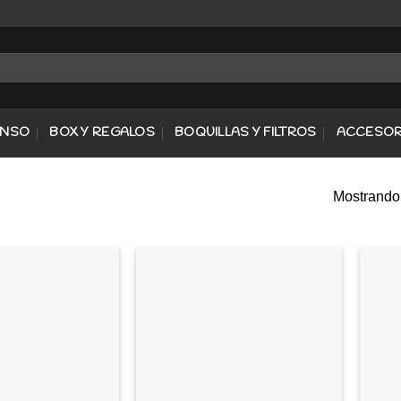
ENSO
BOX Y REGALOS
BOQUILLAS Y FILTROS
ACCESOR
Mostrando
Agregar
Agregar
a
a
Favoritos
Favoritos