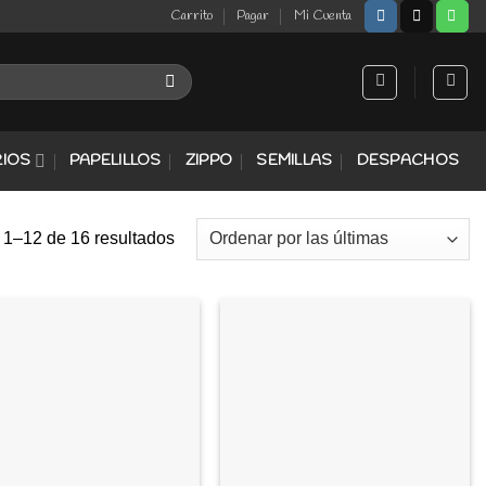
Carrito
Pagar
Mi Cuenta
IOS
PAPELILLOS
ZIPPO
SEMILLAS
DESPACHOS
 1–12 de 16 resultados
Agregar
Agregar
a
a
Favoritos
Favoritos