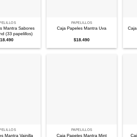
+
+
PELILLOS
PAPELILLOS
es Mantra Sabores
Caja
Caja Papeles Mantra Uva
d (33 papelillos)
18.490
$
18.490
Agregar
Agregar
a
a
Favoritos
Favoritos
+
+
PELILLOS
PAPELILLOS
s Mantra Vainilla
Caja Papeles Mantra Mint
Caj