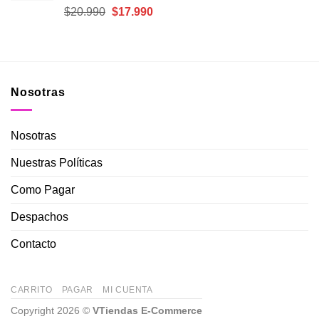
El
El
$
20.990
$
17.990
precio
precio
original
actual
era:
es:
$20.990.
$17.990.
Nosotras
Nosotras
Nuestras Políticas
Como Pagar
Despachos
Contacto
CARRITO
PAGAR
MI CUENTA
Copyright 2026 ©
VTiendas E-Commerce