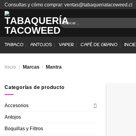
Skip
Consultas y cómo comprar: ventas@tabaqueriatacoweed.cl
to
content
Buscar
por:
TABACO
ANTOJOS
VAPER
CAFÉ DE GRANO
INCI
Inicio
/
Marcas
/
Mantra
Categorías de producto
Accesorios
Antojos
Boquillas y Filtros