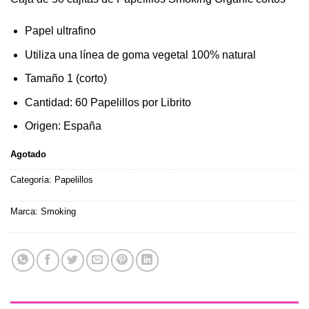
original
actual
era:
es:
Papel ultrafino
$19.990.
$17.990.
Utiliza una línea de goma vegetal 100% natural
Tamaño 1 (corto)
Cantidad: 60 Papelillos por Librito
Origen: España
Agotado
Categoría:
Papelillos
Marca:
Smoking