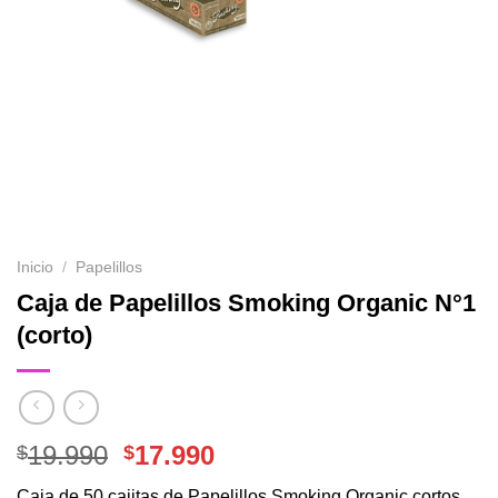
Inicio
/
Papelillos
Caja de Papelillos Smoking Organic N°1
(corto)
El
El
19.990
17.990
$
$
precio
precio
Caja de 50 cajitas de Papelillos Smoking Organic cortos