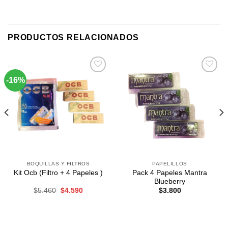
PRODUCTOS RELACIONADOS
-16%
Agregar
Agregar
a
a
Favoritos
Favoritos
BOQUILLAS Y FILTROS
PAPELILLOS
Pack 4 Papeles Mantra
Kit Ocb (Filtro + 4 Papeles )
Blueberry
El
El
$
5.460
$
4.590
$
3.800
precio
precio
original
actual
era:
es:
$5.460.
$4.590.