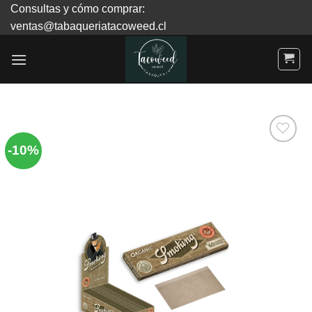
Skip
Consultas y cómo comprar:
to
ventas@tabaqueriatacoweed.cl
content
-10%
Agregar
a
Favoritos