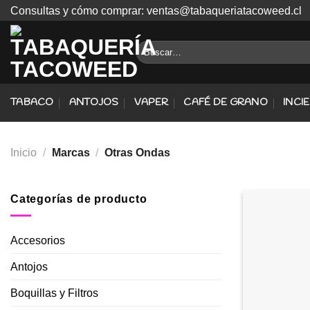
Skip
Consultas y cómo comprar: ventas@tabaqueriatacoweed.cl
to
content
Buscar
por:
TABACO
ANTOJOS
VAPER
CAFÉ DE GRANO
INCI
Inicio
/
Marcas
/
Otras Ondas
Categorías de producto
Accesorios
Antojos
Boquillas y Filtros