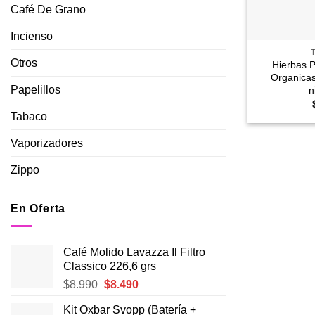
Café De Grano
+
Incienso
Otros
Hierbas 
Organicas
Papelillos
n
Tabaco
Vaporizadores
Zippo
En Oferta
Café Molido Lavazza Il Filtro
Classico 226,6 grs
El
El
$
8.990
$
8.490
precio
precio
Kit Oxbar Svopp (Batería +
original
actual