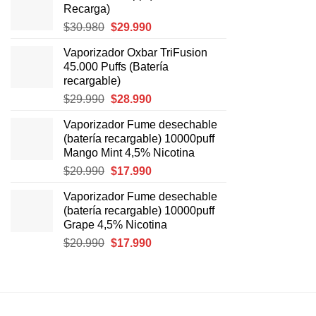
Recarga)
era:
es:
El
El
$
30.980
$
29.990
$8.990.
$8.490.
precio
precio
Vaporizador Oxbar TriFusion
original
actual
45.000 Puffs (Batería
era:
es:
recargable)
$30.980.
$29.990.
El
El
$
29.990
$
28.990
precio
precio
Vaporizador Fume desechable
original
actual
(batería recargable) 10000puff
era:
es:
Mango Mint 4,5% Nicotina
$29.990.
$28.990.
El
El
$
20.990
$
17.990
precio
precio
Vaporizador Fume desechable
original
actual
(batería recargable) 10000puff
era:
es:
Grape 4,5% Nicotina
$20.990.
$17.990.
El
El
$
20.990
$
17.990
precio
precio
original
actual
era:
es:
$20.990.
$17.990.