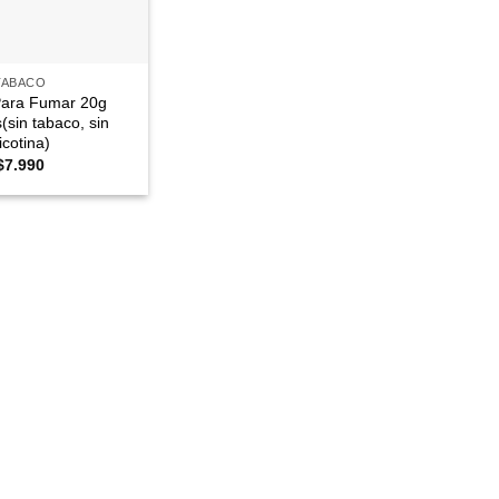
TABACO
Para Fumar 20g
(sin tabaco, sin
icotina)
$
7.990