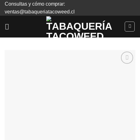
Skip
Consultas y cómo comprar:
to
ventas@tabaqueriatacoweed.cl
content
Agregar
a
Favoritos