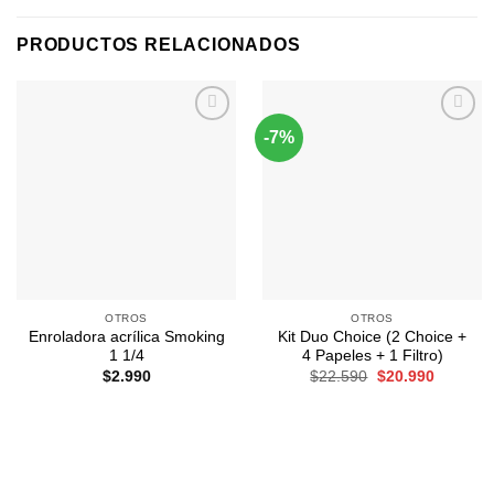
PRODUCTOS RELACIONADOS
-7%
Agregar
Agregar
a
a
Favoritos
Favoritos
OTROS
OTROS
Enroladora acrílica Smoking
Kit Duo Choice (2 Choice +
1 1/4
4 Papeles + 1 Filtro)
El
El
$
2.990
$
22.590
$
20.990
precio
precio
original
actual
era:
es:
$22.590.
$20.990