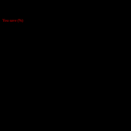
Tabaquera Acrílica Pink
$
3.990
You save
(
%)