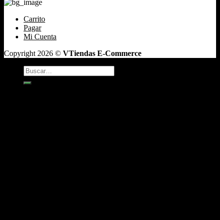
Carrito
Pagar
Mi Cuenta
Copyright 2026 ©
VTiendas E-Commerce
Buscar
por:
TABACO
Antojos
Vaper
CAFÉ DE GRANO
INCIENSO
Box y Regalos
Boquillas y Filtros
Accesorios
Bandejas Para Enrolar
Encendedores
Bongs
ceniceros
Cigarreras
Enroladoras