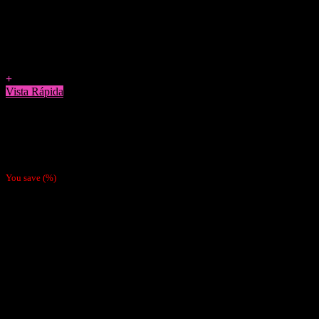
Agregar a Favoritos
+
Vista Rápida
Tabaqueras
Tabaquera Ecocuero Grande Rosada
$
7.990
You save
(
%)