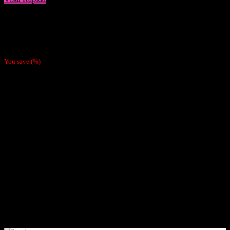
Tabaqueras
Tabaquera Ecocuero Grande Negra
$
7.990
You save
(
%)
Nosotras
Nosotras
Nuestras Políticas
Como Pagar
Despachos
Contacto
Cliente
Tienda
Mi cuenta
Carrito
Finalizar compra
Pagar
Contacto
Santiago de Chile Email: ventas@tabaqueriatacoweed.cl