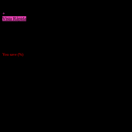
Agregar a Favoritos
+
Vista Rápida
Tabaqueras
Tabaquera Tabag EcoCuero Rosada Grande
$
15.990
You save
(
%)