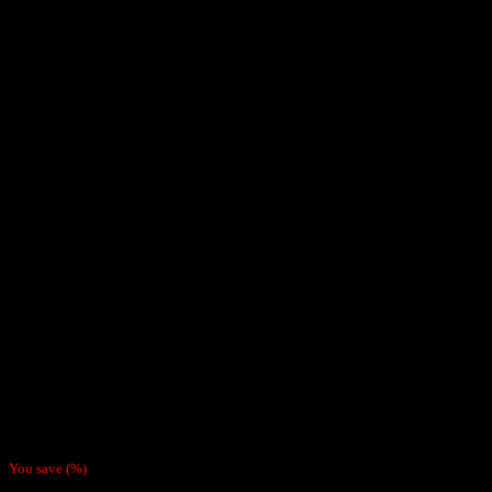
Inicio
/
Accesorios
/
Tabaqueras
Tabaquera Tabag Eco Cuero
Café Claro
$
11.990
You save
(
%)