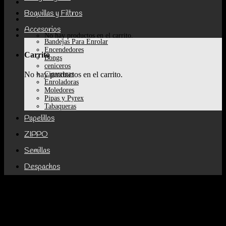
Boquillas y Filtros
Accesorios
No hay productos en el carrito.
Bandejas Para Enrolar
Encendedores
Carrito
Bongs
ceniceros
Cigarreras
No hay productos en el carrito.
Enroladoras
Moledores
Pipas y Pyrex
Tabaqueras
Papelillos
ZIPPO
Semillas
Despachos
Categorías de producto
Accesorios
Bandejas Para Enrolar
Bongs