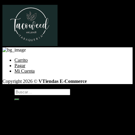
Santiago de Chile Email: ventas@tabaqueriatacoweed.cl
Carrito
Pagar
Mi Cuenta
Copyright 2026 ©
VTiendas E-Commerce
Buscar
por:
TABACO
Antojos
Vaper
CAFÉ DE GRANO
INCIENSO