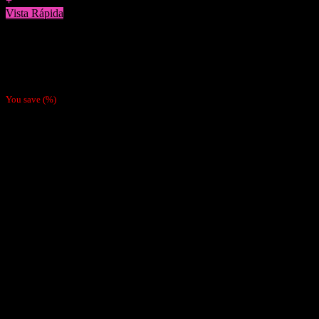
+
Vista Rápida
Tabaco Para Pipa
Captain Black Gold Para Pipa
$
18.990
You save
(
%)
Nosotras
Nosotras
Nuestras Políticas
Como Pagar
Despachos
Contacto
Cliente
Tienda
Mi cuenta
Carrito
Finalizar compra
Pagar
Contacto