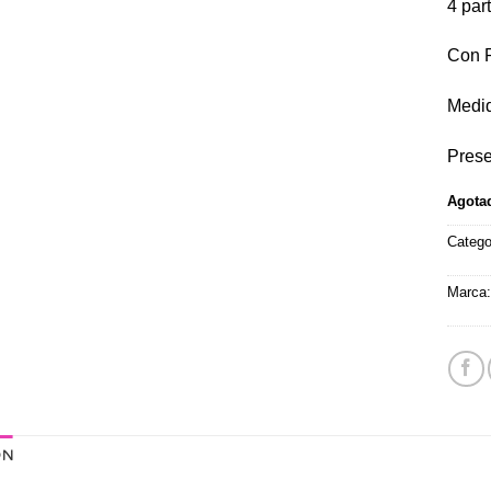
4 par
Con P
Medid
Prese
Agota
Catego
Marca
ÓN