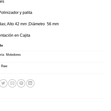
tes
$27.990.
$25.990.
olinizador y palita
as; Alto 42 mm ;Diámetro 56 mm
ntación en Cajita
do
ría:
Moledores
:
Raw