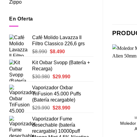
Zippo
En Oferta
PRODU
Café Molido Lavazza Il
Filtro Classico 226,6 grs
El
El
$
8.990
$
8.490
precio
precio
-13%
Kit Oxbar Svopp (Batería +
original
actual
Recarga)
era:
es:
Agregar
Agregar
El
El
$
30.980
$
29.990
$8.990.
$8.490.
a
a
Favoritos
Favoritos
precio
precio
Vaporizador Oxbar
original
actual
TriFusion 45.000 Puffs
era:
es:
(Batería recargable)
$30.980.
$29.990.
+
+
El
El
$
29.990
$
28.990
precio
precio
ORES
MOLEDORES
Vaporizador Fume
original
actual
ico Euphoria
Moledor Smoking High as Fuck
Moledor 
desechable (batería
era:
es:
avera 50mm
XL (63mm)
A
recargable) 10000puff
$29.990.
$28.990.