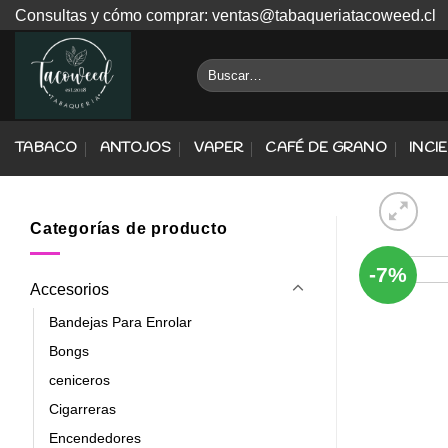
Skip
Consultas y cómo comprar: ventas@tabaqueriatacoweed.cl
to
content
Buscar
por:
TABACO
ANTOJOS
VAPER
CAFÉ DE GRANO
INCI
Categorías de producto
-7%
Accesorios
Bandejas Para Enrolar
Bongs
ceniceros
Cigarreras
Encendedores