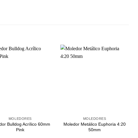
Agregar
Agregar
a
a
Favoritos
Favoritos
+
MOLEDORES
MOLEDORES
dor Bulldog Acrílico 60mm
Moledor Metálico Euphoria 4:20
Pink
50mm