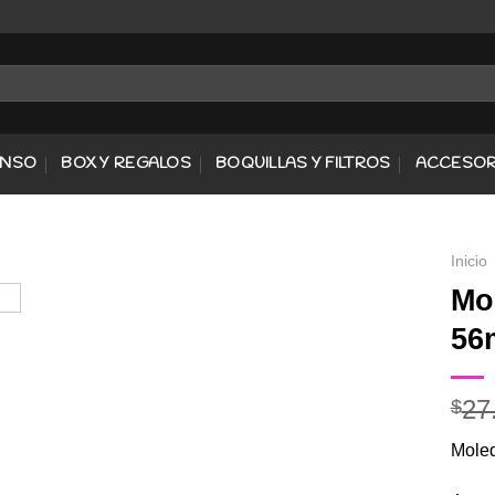
ENSO
BOX Y REGALOS
BOQUILLAS Y FILTROS
ACCESOR
Inicio
Mo
56
Agregar
a
Favoritos
27
$
Moled