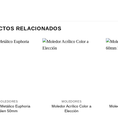
CTOS RELACIONADOS
Agregar
Agregar
a
a
Favoritos
Favoritos
+
+
MOLEDORES
MOLEDORES
Metálico Euphoria
Moledor Acrílico Color a
Mole
lien 50mm
Elección