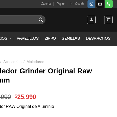
Carrito
Pagar
Mi Cuenta
IOS
PAPELILLOS
ZIPPO
SEMILLAS
DESPACHOS
/
Accesorios
/
Moledores
ledor Grinder Original Raw
mm
El
El
.990
25.990
$
precio
precio
or RAW Original de Aluminio
original
actual
era:
es: