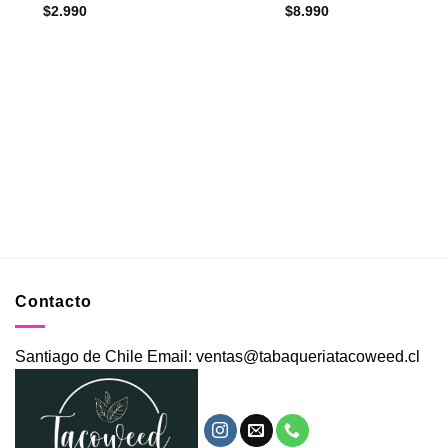
$
2.990
$
8.990
Contacto
Santiago de Chile Email: ventas@tabaqueriatacoweed.cl