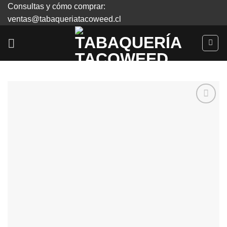
Skip
Consultas y cómo comprar:
to
ventas@tabaqueriatacoweed.cl
content
Agregar
a
Favoritos