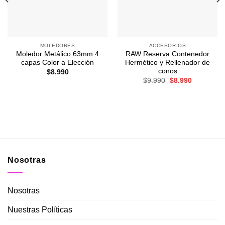
MOLEDORES
ACCESORIOS
Moledor Metálico 63mm 4
RAW Reserva Contenedor
capas Color a Elección
Hermético y Rellenador de
conos
$
8.990
El
El
$
9.990
$
8.990
precio
precio
original
actual
era:
es:
$9.990.
$8.990.
Nosotras
Nosotras
Nuestras Políticas