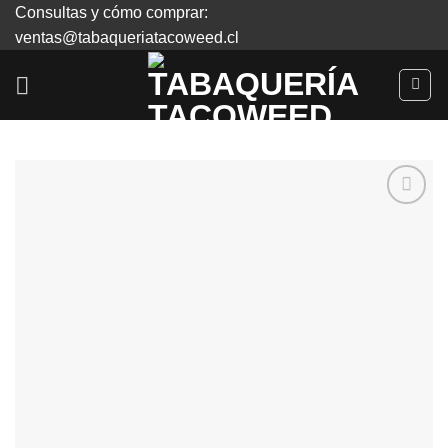
Skip
Consultas y cómo comprar:
to
ventas@tabaqueriatacoweed.cl
content
Agregar
a
Favoritos