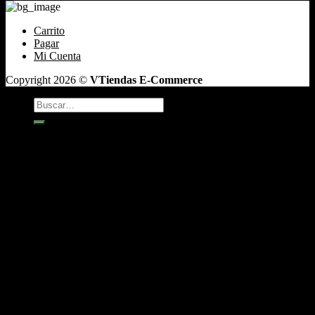
Carrito
Pagar
Mi Cuenta
Copyright 2026 ©
VTiendas E-Commerce
Buscar
por:
TABACO
Antojos
Vaper
CAFÉ DE GRANO
INCIENSO
Box y Regalos
Boquillas y Filtros
Accesorios
Bandejas Para Enrolar
Encendedores
Bongs
ceniceros
Cigarreras
Enroladoras