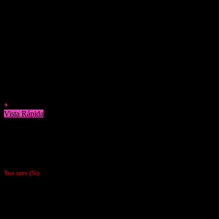
Agregar a Favoritos
+
Vista Rápida
ceniceros
Cenicero Metálico Smoking Llamas 20cm
$
5.490
You save
(
%)