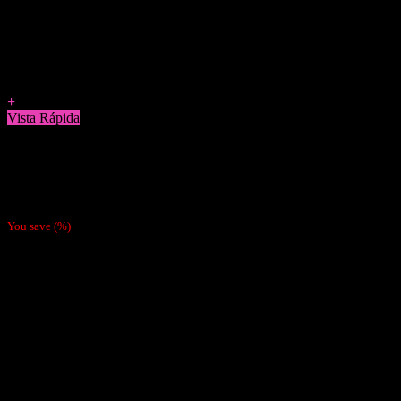
Agregar a Favoritos
+
Vista Rápida
ceniceros
Cenicero Metálico Smoking Surf 20cm
$
5.490
You save
(
%)