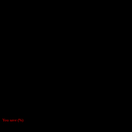
Inicio
/
Papelillos
Caja de Papelillos Smoking
Supreme 1 1/4 (25uds)
$
9.990
You save
(
%)
¡Descubre la nueva gama Supreme de Smoking Paper, un papel más