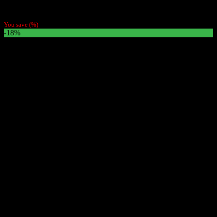
$
3.800
You save
(
%)
-18%