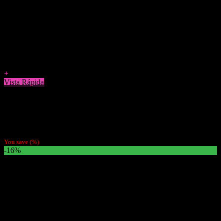
Agregar a Favoritos
+
Vista Rápida
Papelillos
Pack 4 Papeles Mantra Grape
$
3.800
You save
(
%)
-16%