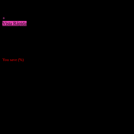
Agregar a Favoritos
+
Vista Rápida
Papelillos
Caja Papel Gizeh Especial para Tabaco 1 1/4
$
9.490
You save
(
%)