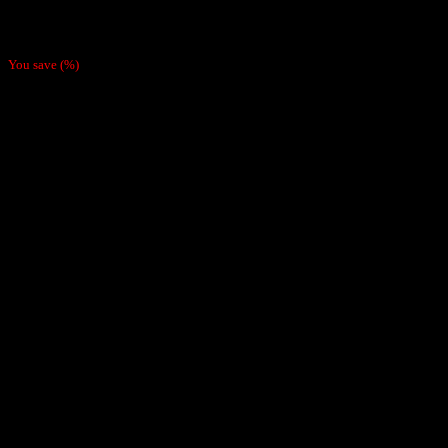
Papel Redfield Pink
$
700
You save
(
%)