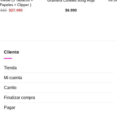
nnesie (3 Tabacos +
Kit 
Gramera Cookies 500g Roja
 Papeles + Clipper )
El
El
.560
$
27.490
$
6.990
precio
precio
original
actual
era:
es:
$30.560.
$27.490.
Cliente
Tienda
Mi cuenta
Carrito
Finalizar compra
Pagar