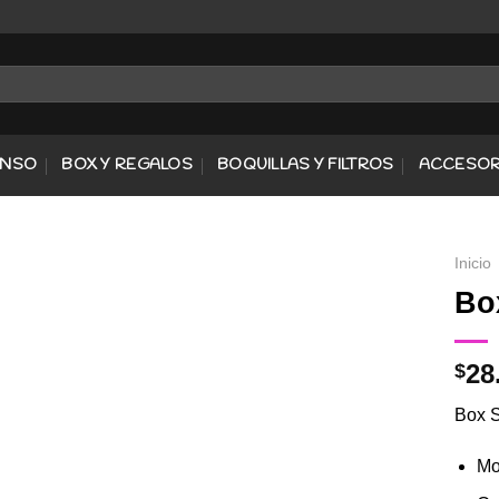
ENSO
BOX Y REGALOS
BOQUILLAS Y FILTROS
ACCESOR
Inicio
Bo
Agregar
28
$
a
Favoritos
Box S
Mo