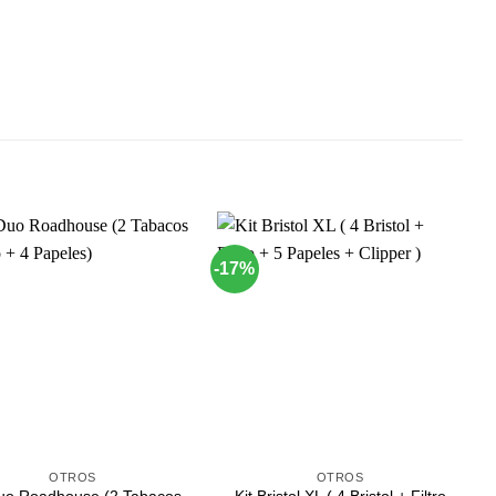
-17%
Agregar
Agregar
a
a
Favoritos
Favoritos
+
OTROS
OTROS