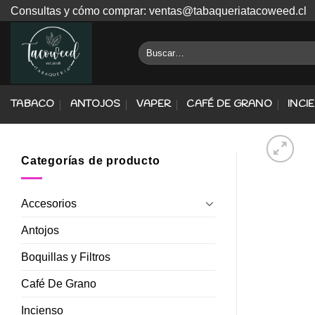
Skip
Consultas y cómo comprar: ventas@tabaqueriatacoweed.cl
to
content
Buscar
por:
TABACO
ANTOJOS
VAPER
CAFÉ DE GRANO
INCI
Categorías de producto
Accesorios
Antojos
Boquillas y Filtros
Café De Grano
Incienso