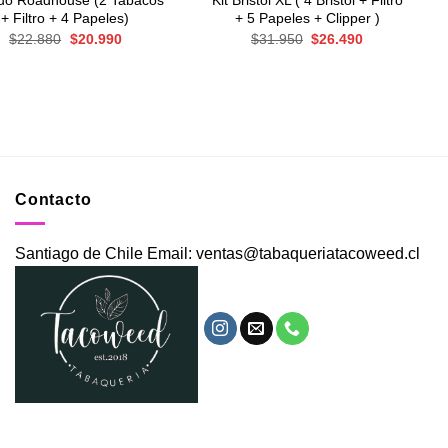
Duo Roadhouse (2 Tabacos
Kit Bristol XL ( 4 Bristol + Filtro
+ Filtro + 4 Papeles)
+ 5 Papeles + Clipper )
El
El
El
El
$
22.880
$
20.990
$
31.950
$
26.490
precio
precio
precio
precio
original
actual
original
actual
era:
es:
era:
es:
$22.880.
$20.990.
$31.950.
$26.490.
Contacto
Santiago de Chile Email: ventas@tabaqueriatacoweed.cl