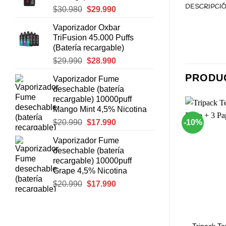
DESCRIPCI
El
El
$
30.980
$
29.990
$8.990.
$8.490.
precio
precio
Vaporizador Oxbar
original
actual
TriFusion 45.000 Puffs
era:
es:
(Batería recargable)
$30.980.
$29.990.
El
El
$
29.990
$
28.990
precio
precio
PRODU
Vaporizador Fume
original
actual
desechable (batería
era:
es:
recargable) 10000puff
$29.990.
$28.990.
Mango Mint 4,5% Nicotina
El
El
$
20.990
$
17.990
-10%
precio
precio
Vaporizador Fume
original
actual
Agregar
Agregar
a
a
desechable (batería
era:
es:
Favoritos
Favoritos
recargable) 10000puff
$20.990.
$17.990.
Grape 4,5% Nicotina
El
El
$
20.990
$
17.990
precio
precio
+
+
original
actual
era:
es:
OS
OTROS
$20.990.
$17.990.