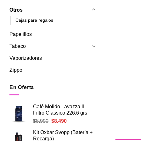
Otros
Cajas para regalos
Papelillos
Tabaco
Vaporizadores
Zippo
En Oferta
Café Molido Lavazza Il
Filtro Classico 226,6 grs
El
El
$
8.990
$
8.490
precio
precio
Kit Oxbar Svopp (Batería +
original
actual
Recarga)
era:
es: