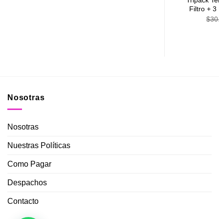
Tripack Te
Ross
Box Accesorios Pink
Filtro + 3
El
El
$
15.990
$
12.490
$
30
precio
precio
original
actual
era:
es:
$17.970.
$15.990.
Nosotras
Nosotras
Nuestras Políticas
Como Pagar
Despachos
Contacto