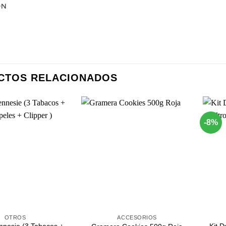
ÓN
CTOS RELACIONADOS
-8%
Agregar
Agregar
a
a
Favoritos
Favoritos
+
+
OTROS
ACCESORIOS