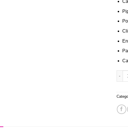
Ca
Pi
Po
Cl
En
Pa
Ca
Box S
Catego