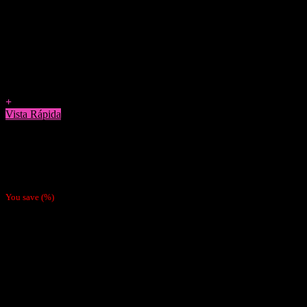
Agregar a Favoritos
+
Vista Rápida
Bandejas Para Enrolar
Bandeja Metálica Mix Mini
$
5.490
You save
(
%)