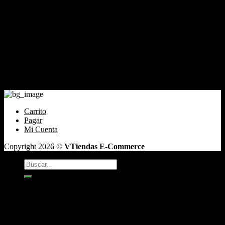
Cliente
Tienda
Mi cuenta
Carrito
Finalizar compra
Pagar
Contacto
Santiago de Chile Email: ventas@tabaqueriatacoweed.cl
Carrito
Pagar
Mi Cuenta
Copyright 2026 ©
VTiendas E-Commerce
Buscar
por:
TABACO
Antojos
Vaper
CAFÉ DE GRANO