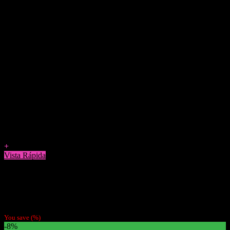
Agregar a Favoritos
+
Vista Rápida
Bandejas Para Enrolar
Bandeja Pequeña Para enrolar Rick and Morty
$
2.990
You save
(
%)
-8%