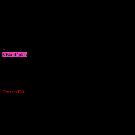
Agregar a Favoritos
+
Vista Rápida
Bandejas Para Enrolar
Bandeja Pequeña Para enrolar The Powerpuff Girls
$
2.990
You save
(
%)
Nosotras
Nosotras
Nuestras Políticas
Como Pagar
Despachos
Contacto