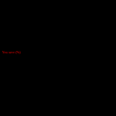
$
6.990
You save
(
%)
Bandeja Raw rectangular Mediana, Diseño Classic
Medidas; 27.5 x 17.5 CM
Agotado
Categoría:
Bandejas Para Enrolar
Marca:
Raw
Descripción