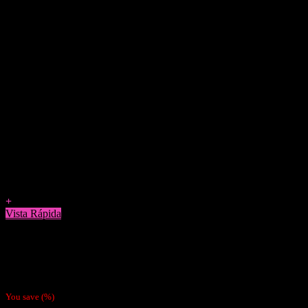
Agregar a Favoritos
+
Vista Rápida
Bandejas Para Enrolar
Bandeja Pequeña Para enrolar Rick and Morty
$
2.990
You save
(
%)