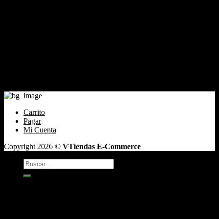
Cliente
Tienda
Mi cuenta
Carrito
Finalizar compra
Pagar
Contacto
Santiago de Chile Email: ventas@tabaqueriatacoweed.cl
Carrito
Pagar
Mi Cuenta
Copyright 2026 ©
VTiendas E-Commerce
Buscar
por:
TABACO
Antojos
Vaper
CAFÉ DE GRANO