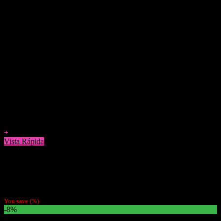
Agregar a Favoritos
+
Vista Rápida
Bandejas Para Enrolar
Bandeja Metálica Mix Mini
$
5.490
You save
(
%)
-8%