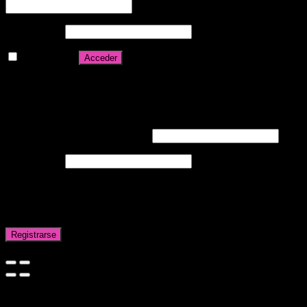
Contraseña
*
Recuérdame
Acceder
¿Olvidaste la contraseña?
Registrarse
Dirección de correo electrónico
*
Contraseña
*
Sus datos personales se utilizarán para respaldar su experiencia en
este sitio web, para administrar el acceso a su cuenta y para otros
fines descritos en nuestros
política de privacidad
.
Registrarse