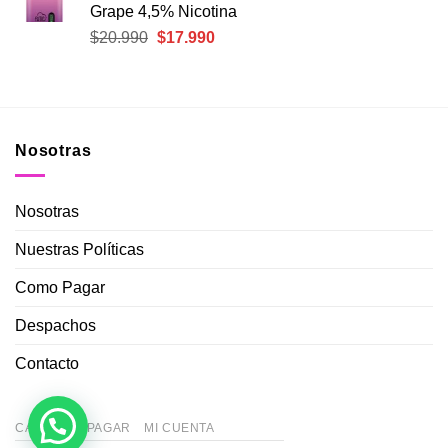
Grape 4,5% Nicotina
$20.990.
$17.990.
El
El
$
20.990
$
17.990
precio
precio
original
actual
era:
es:
$20.990.
$17.990.
Nosotras
Nosotras
Nuestras Políticas
Como Pagar
Despachos
Contacto
CARRITO
PAGAR
MI CUENTA