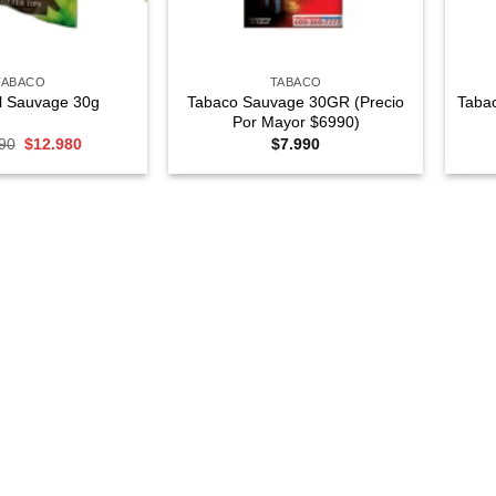
+
+
TABACO
TABACO
Tabaco Sauvage 30GR (Precio
Tabac
ial Sauvage 30g
Por Mayor $6990)
El
El
90
$
12.980
$
7.990
precio
precio
original
actual
era:
es:
$13.590.
$12.980.