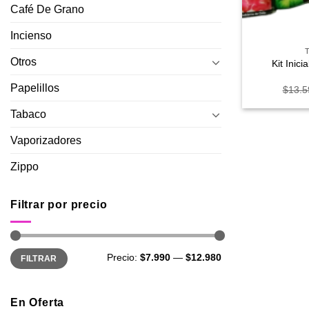
Café De Grano
+
Incienso
Otros
Kit Inic
Papelillos
$
13.5
Tabaco
Vaporizadores
Zippo
Filtrar por precio
Precio
Precio
Precio:
$7.990
—
$12.980
FILTRAR
mínimo
máximo
En Oferta