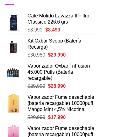
Café Molido Lavazza Il Filtro
Classico 226,6 grs
El
El
$
8.990
$
8.490
precio
precio
Kit Oxbar Svopp (Batería +
original
actual
Recarga)
era:
es:
El
El
$
30.980
$
29.990
$8.990.
$8.490.
precio
precio
Vaporizador Oxbar TriFusion
original
actual
45.000 Puffs (Batería
era:
es:
recargable)
$30.980.
$29.990.
El
El
$
29.990
$
28.990
precio
precio
Vaporizador Fume desechable
original
actual
(batería recargable) 10000puff
era:
es:
Mango Mint 4,5% Nicotina
$29.990.
$28.990.
El
El
$
20.990
$
17.990
precio
precio
Vaporizador Fume desechable
original
actual
(batería recargable) 10000puff
era:
es: