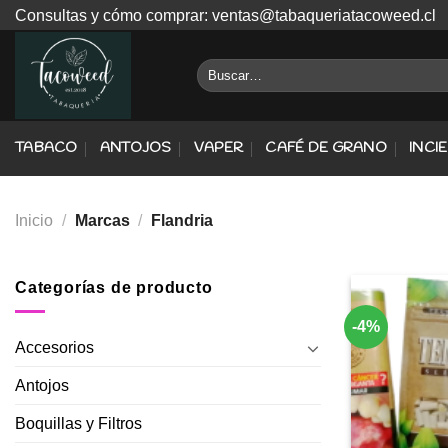
Skip
Consultas y cómo comprar: ventas@tabaqueriatacoweed.cl
to
content
Buscar
por:
TABACO
ANTOJOS
VAPER
CAFÉ DE GRANO
INCI
Inicio
/
Marcas
/
Flandria
Categorías de producto
-4%
Accesorios
Antojos
Boquillas y Filtros