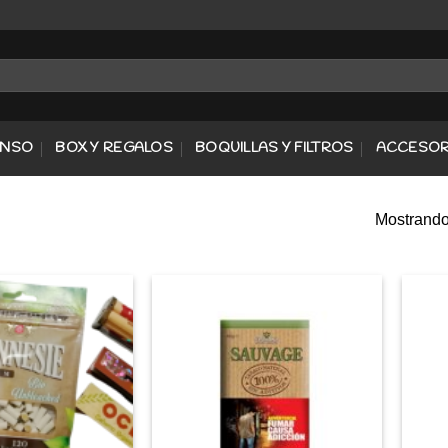
ENSO
BOX Y REGALOS
BOQUILLAS Y FILTROS
ACCESOR
Mostrando 
Agregar
Agregar
a
a
Favoritos
Favoritos