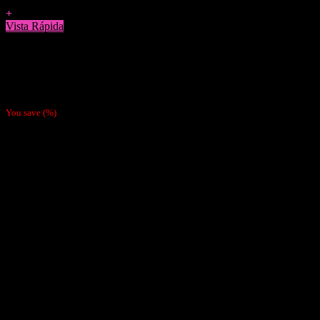
Agregar a Favoritos
+
Vista Rápida
Tabaco
Tabaco Tennesie Caramelo (Valor Por Mayor $7300)
$
8.490
You save
(
%)