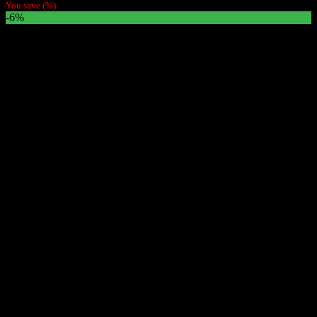
You save
(
%)
-6%