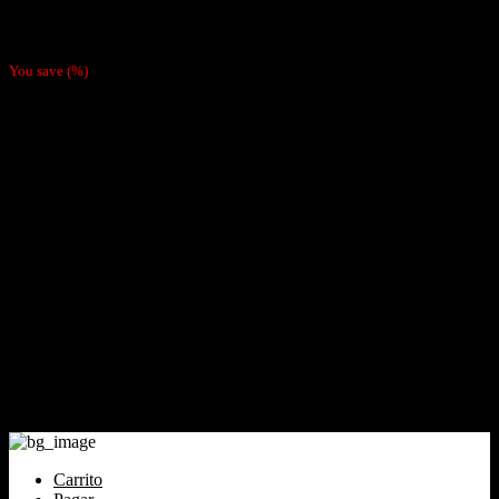
Tabaco Tennesie American Blend (Valor Por Mayor $7300)
$
8.490
You save
(
%)
Nosotras
Nosotras
Nuestras Políticas
Como Pagar
Despachos
Contacto
Cliente
Tienda
Mi cuenta
Carrito
Finalizar compra
Pagar
Contacto
Santiago de Chile Email: ventas@tabaqueriatacoweed.cl
Carrito