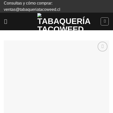
Skip
Consultas y cómo comprar:
to
ventas@tabaqueriatacoweed.cl
content
Agregar
a
Favoritos