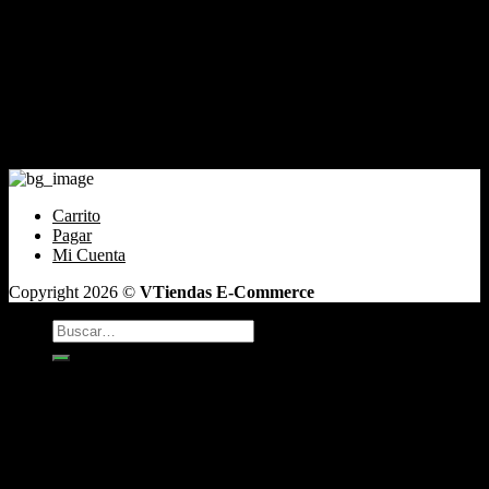
Tienda
Mi cuenta
Carrito
Finalizar compra
Pagar
Contacto
Santiago de Chile Email: ventas@tabaqueriatacoweed.cl
Carrito
Pagar
Mi Cuenta
Copyright 2026 ©
VTiendas E-Commerce
Buscar
por:
TABACO
Antojos
Vaper
CAFÉ DE GRANO
INCIENSO
Box y Regalos